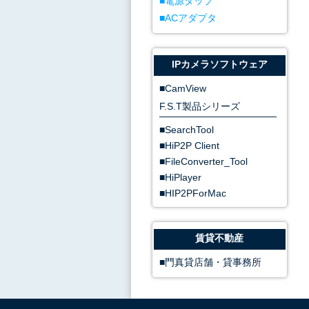
電源タップ
ACアダプタ
IPカメラソフトウェア
CamView
F.S.T製品シリーズ
SearchTool
HiP2P Client
FileConverter_Tool
HiPlayer
HIP2PForMac
賃貸不動産
門真貸店舗・貸事務所