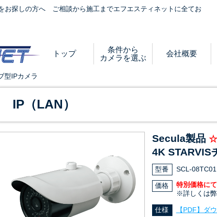
をお探しの方へ ご相談から施工までエフエスティネットに全てお
条件から
トップ
会社概要
カメラを選ぶ
ーブ型IPカメラ
IP（LAN）
Secula製品
☆
4K STARV
型番
SCL-08TC01
特別価格にて
価格
※詳しくは弊
仕様
【PDF】ダ