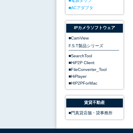
電源タップ
ACアダプタ
IPカメラソフトウェア
CamView
F.S.T製品シリーズ
SearchTool
HiP2P Client
FileConverter_Tool
HiPlayer
HIP2PForMac
賃貸不動産
門真貸店舗・貸事務所