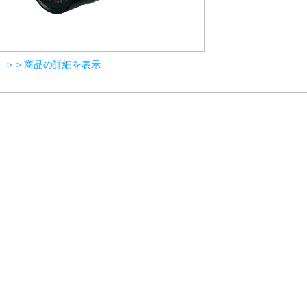
＞＞商品の詳細を表示
800万画素（4KP / 3840×2160）
STARVIS対応
防塵・防水（IP66)
赤外線有効距離：30m
サンプル画像 4K（800万画素）※ファイルサイズ 24MB