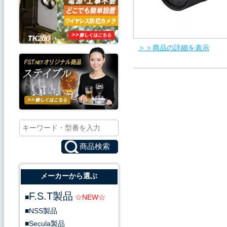
＞＞商品の詳細を表示
4MP（2592×1520）
バリフォーカルレンズ 3.3~12
双方向音声対応
アラーム入力/出力対応
赤外線有効距離：60m
防塵・防水（IP68)
サンプル画像 400万画素
メーカーから選ぶ
F.S.T製品
NSS製品
Secula製品