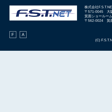
株式会社F.S.T
〒571-0045 
箕面ショールー
〒562-0024
F
A
(C) F.S.T.