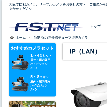
大阪で防犯カメラ、サーマルカメラをお探しの方へ ご相談から
まかせください
トップ
ホーム
4MP 強力赤外線チューブ型IPカメラ
おすすめカメラセット
IP（LAN）
1～4
台セット
屋外・屋内兼用
ハイビジョン
AHD
5～8
台セット
屋外・屋内兼用
ハイビジョン
AHD