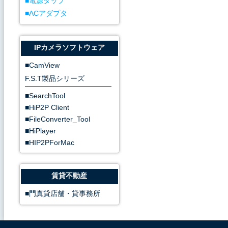
電源タップ
ACアダプタ
IPカメラソフトウェア
CamView
F.S.T製品シリーズ
SearchTool
HiP2P Client
FileConverter_Tool
HiPlayer
HIP2PForMac
賃貸不動産
門真貸店舗・貸事務所