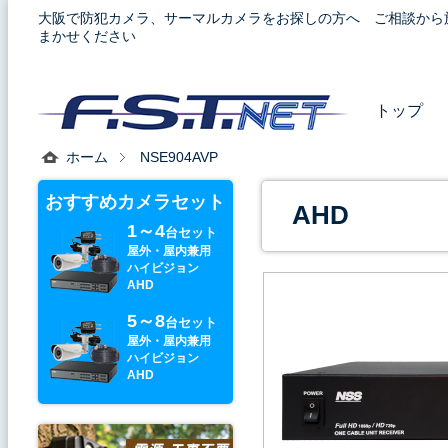
大阪で防犯カメラ、サーマルカメラをお探しの方へ ご相談から
まかせください
トップ
ホーム
NSE904AVP
おすすめカメラセット
AHD
1～4
台セット
屋外・屋内兼用
ハイビジョン
AHD
5～8
台セット
屋外・屋内兼用
ハイビジョン
AHD