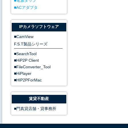
電源タップ
ACアダプタ
IPカメラソフトウェア
CamView
F.S.T製品シリーズ
SearchTool
HiP2P Client
FileConverter_Tool
HiPlayer
HIP2PForMac
賃貸不動産
門真貸店舗・貸事務所