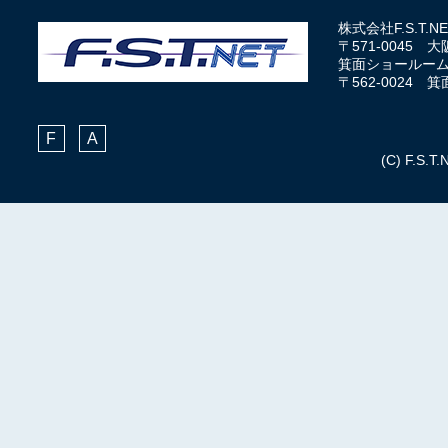
株式会社F.S.T
〒571-0045 
箕面ショールー
〒562-0024
F
A
(C) F.S.T.