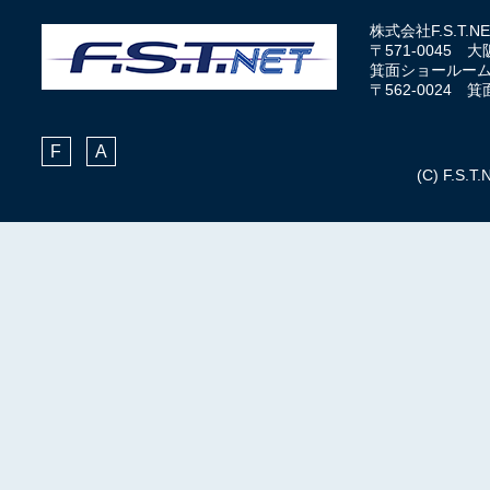
株式会社F.S.T
〒571-0045 
箕面ショールー
〒562-0024
F
A
(C) F.S.T.