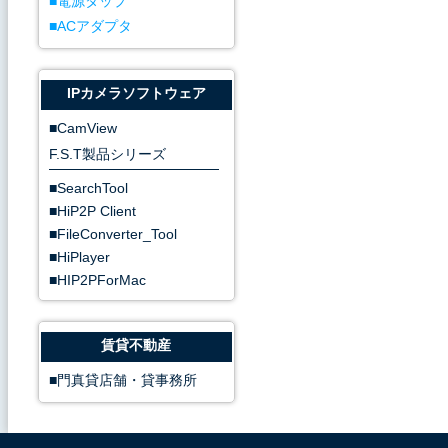
電源タップ
ACアダプタ
IPカメラソフトウェア
CamView
F.S.T製品シリーズ
SearchTool
HiP2P Client
FileConverter_Tool
HiPlayer
HIP2PForMac
賃貸不動産
門真貸店舗・貸事務所