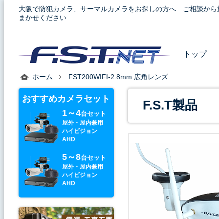
大阪で防犯カメラ、サーマルカメラをお探しの方へ ご相談から
まかせください
トップ
ホーム
FST200WIFI-2.8mm 広角レンズ
おすすめカメラセット
F.S.T製品
1～4
台セット
屋外・屋内兼用
ハイビジョン
AHD
5～8
台セット
屋外・屋内兼用
ハイビジョン
AHD