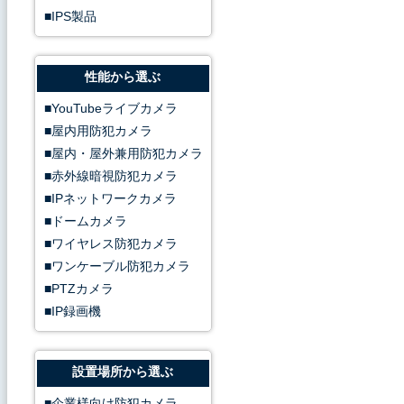
【電源】12V1A
IPS製品
【POE】非対応
【動作可能周囲環境】マイナス1
性能から選ぶ
【材質】金属シェル
【重量】0.35KG
YouTubeライブカメラ
屋内用防犯カメラ
屋内・屋外兼用防犯カメラ
赤外線暗視防犯カメラ
IPネットワークカメラ
ドームカメラ
ワイヤレス防犯カメラ
ワンケーブル防犯カメラ
PTZカメラ
IP録画機
設置場所から選ぶ
企業様向け防犯カメラ