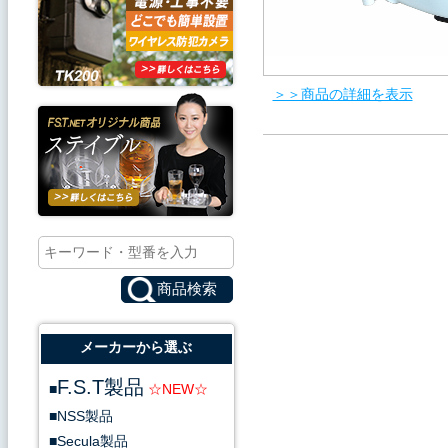
＞＞商品の詳細を表示
【CPU】Hi351EV300
【イメージセンサー】1/3 SON
【解像度】1920x1080
【ビデオコンプレッション】H2
【レンズ（ズーム）】2.8mm
【撮影範囲】100°
【最低照度】0.1Lux color 0Lux
【赤外線照射距離】20-30ｍ 36
【ビデオ圧縮フォーマット】h.26
メーカーから選ぶ
【メモリーカード】128GB
【プロトコル】Onvif2.4 TCP/I
F.S.T製品
【特殊機能】内蔵サイレン A
NSS製品
【オーディオ】双方オーディ
Secula製品
【防水機能】IP67規格