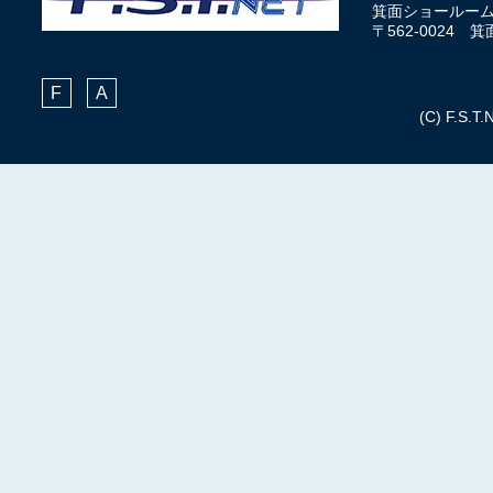
箕面ショールー
〒562-0024
F
A
(C) F.S.T.